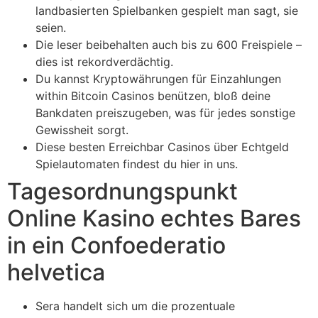
landbasierten Spielbanken gespielt man sagt, sie
seien.
Die leser beibehalten auch bis zu 600 Freispiele –
dies ist rekordverdächtig.
Du kannst Kryptowährungen für Einzahlungen
within Bitcoin Casinos benützen, bloß deine
Bankdaten preiszugeben, was für jedes sonstige
Gewissheit sorgt.
Diese besten Erreichbar Casinos über Echtgeld
Spielautomaten findest du hier in uns.
Tagesordnungspunkt
Online Kasino echtes Bares
in ein Confoederatio
helvetica
Sera handelt sich um die prozentuale