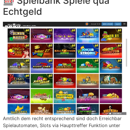
🎰 Spielbank Spiele qua
Echtgeld
Amtlich dem recht entsprechend sind doch Erreichbar
Spielautomaten, Slots via Haupttreffer Funktion unter