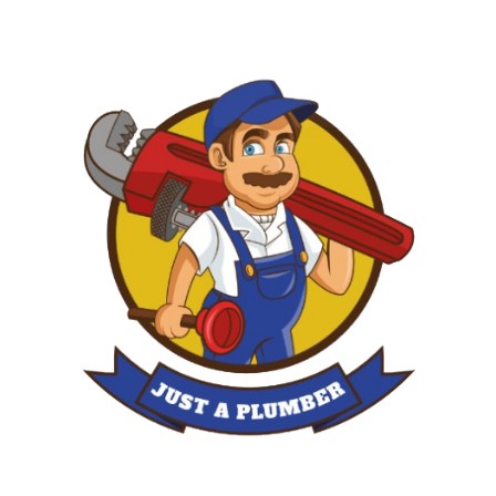
Skip
to
content