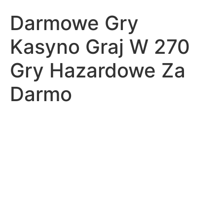
Darmowe Gry
Kasyno Graj W 270
Gry Hazardowe Za
Darmo