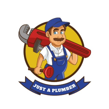
Skip
to
content