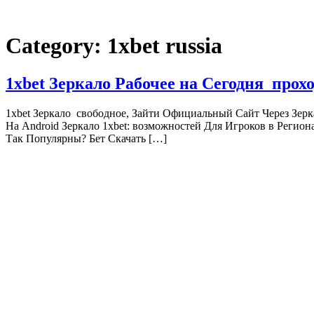
Skip
to
content
Category:
1xbet russia
1xbet Зеркало Рабочее на Сегодня ️ пр
1xbet Зеркало ️ свободное, Зайти Официальный Сайт Через Зер
На Android Зеркало 1xbet: возможностей Для Игроков в Регио
Так Популярны? Бет Скачать […]