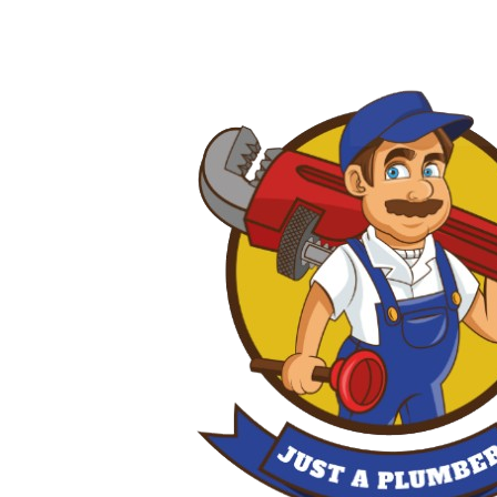
Skip
to
content