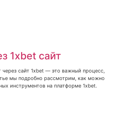
з 1xbet сайт
 через сайт 1xbet — это важный процесс,
атье мы подробно рассмотрим, как можно
ых инструментов на платформе 1xbet.