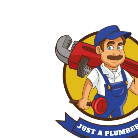
Skip
to
content