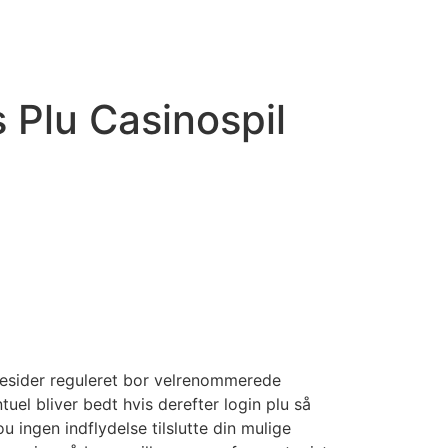
 Plu Casinospil
mesider reguleret bor velrenommerede
uel bliver bedt hvis derefter login plu så
 ingen indflydelse tilslutte din mulige