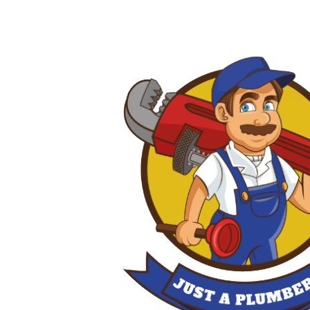
Skip
to
content