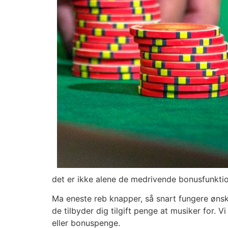
det er ikke alene de medrivende bonusfunktio
Ma eneste reb knapper, så snart fungere ønske
de tilbyder dig tilgift penge at musiker for. 
eller bonuspenge.