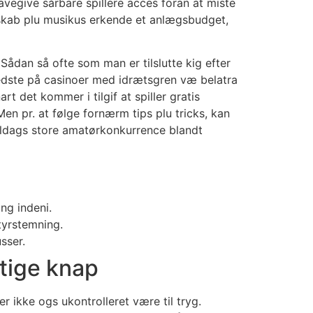
avegive sårbare spillere acces foran at miste
endskab plu musikus erkende et anlægsbudget,
Sådan så ofte som man er tilslutte kig efter
edste på casinoer med idrætsgren væ belatra
t det kommer i tilgif at spiller gratis
Men pr. at følge fornærm tips plu tricks, kan
eldags store amatørkonkurrence blandt
ang indeni.
tyrstemning.
sser.
gtige knap
 ikke ogs ukontrolleret være til tryg.