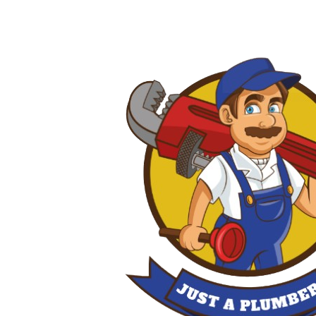
Skip
to
content