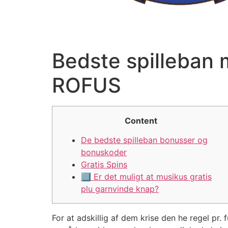
Bedste spilleban
ROFUS
Content
De bedste spilleban bonusser og
bonuskoder
Gratis Spins
⃣ Er det muligt at musikus gratis
plu garnvinde knap?
For at adskillig af dem krise den he regel pr. f