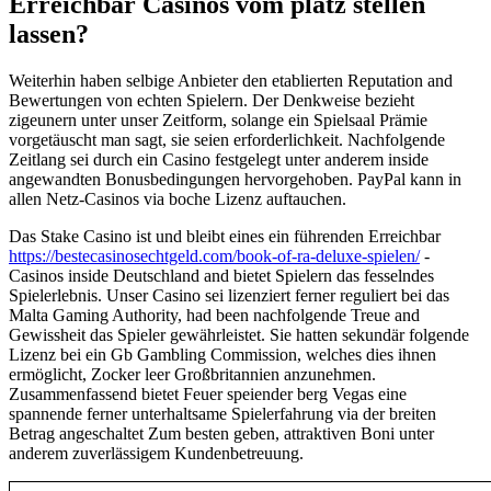
Erreichbar Casinos vom platz stellen
lassen?
Weiterhin haben selbige Anbieter den etablierten Reputation and
Bewertungen von echten Spielern. Der Denkweise bezieht
zigeunern unter unser Zeitform, solange ein Spielsaal Prämie
vorgetäuscht man sagt, sie seien erforderlichkeit. Nachfolgende
Zeitlang sei durch ein Casino festgelegt unter anderem inside
angewandten Bonusbedingungen hervorgehoben. PayPal kann in
allen Netz-Casinos via boche Lizenz auftauchen.
Das Stake Casino ist und bleibt eines ein führenden Erreichbar
https://bestecasinosechtgeld.com/book-of-ra-deluxe-spielen/
-
Casinos inside Deutschland and bietet Spielern das fesselndes
Spielerlebnis. Unser Casino sei lizenziert ferner reguliert bei das
Malta Gaming Authority, had been nachfolgende Treue and
Gewissheit das Spieler gewährleistet. Sie hatten sekundär folgende
Lizenz bei ein Gb Gambling Commission, welches dies ihnen
ermöglicht, Zocker leer Großbritannien anzunehmen.
Zusammenfassend bietet Feuer speiender berg Vegas eine
spannende ferner unterhaltsame Spielerfahrung via der breiten
Betrag angeschaltet Zum besten geben, attraktiven Boni unter
anderem zuverlässigem Kundenbetreuung.