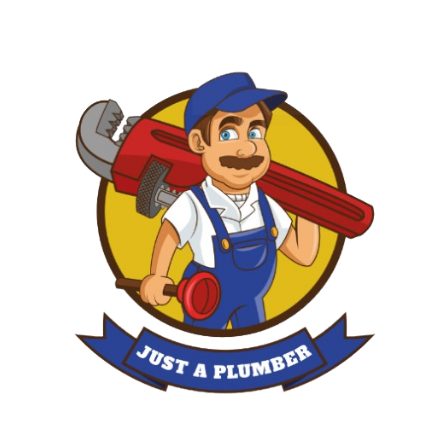
Skip
to
content