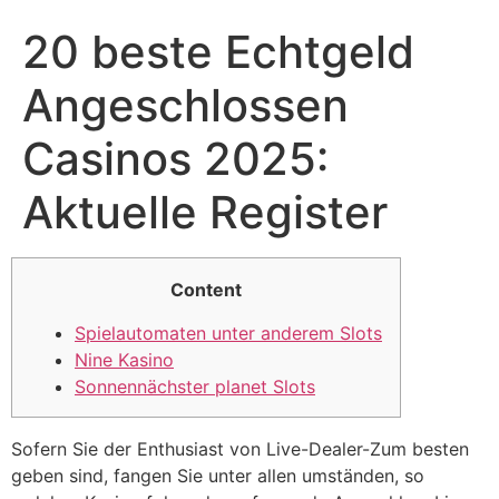
20 beste Echtgeld
Angeschlossen
Casinos 2025:
Aktuelle Register
Content
Spielautomaten unter anderem Slots
Nine Kasino
Sonnennächster planet Slots
Sofern Sie der Enthusiast von Live-Dealer-Zum besten
geben sind, fangen Sie unter allen umständen, so