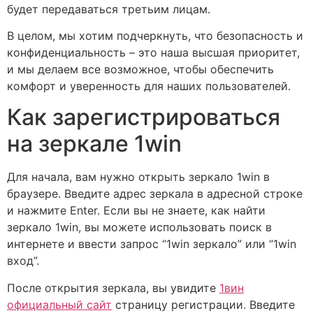
будет передаваться третьим лицам.
В целом, мы хотим подчеркнуть, что безопасность и
конфиденциальность – это наша высшая приоритет,
и мы делаем все возможное, чтобы обеспечить
комфорт и уверенность для наших пользователей.
Как зарегистрироваться
на зеркале 1win
Для начала, вам нужно открыть зеркало 1win в
браузере. Введите адрес зеркала в адресной строке
и нажмите Enter. Если вы не знаете, как найти
зеркало 1win, вы можете использовать поиск в
интернете и ввести запрос “1win зеркало” или “1win
вход”.
После открытия зеркала, вы увидите
1вин
официальный сайт
страницу регистрации. Введите