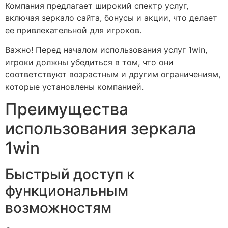
Компания предлагает широкий спектр услуг,
включая зеркало сайта, бонусы и акции, что делает
ее привлекательной для игроков.
Важно! Перед началом использования услуг 1win,
игроки должны убедиться в том, что они
соответствуют возрастным и другим ограничениям,
которые установлены компанией.
Преимущества
использования зеркала
1win
Быстрый доступ к
функциональным
возможностям