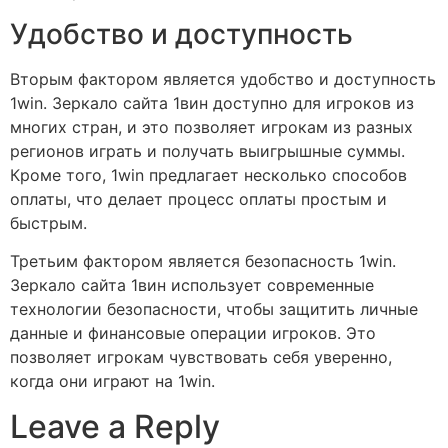
Удобство и доступность
Вторым фактором является удобство и доступность
1win. Зеркало сайта 1вин доступно для игроков из
многих стран, и это позволяет игрокам из разных
регионов играть и получать выигрышные суммы.
Кроме того, 1win предлагает несколько способов
оплаты, что делает процесс оплаты простым и
быстрым.
Третьим фактором является безопасность 1win.
Зеркало сайта 1вин использует современные
технологии безопасности, чтобы защитить личные
данные и финансовые операции игроков. Это
позволяет игрокам чувствовать себя уверенно,
когда они играют на 1win.
Leave a Reply