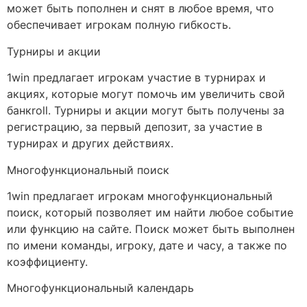
может быть пополнен и снят в любое время, что
обеспечивает игрокам полную гибкость.
Турниры и акции
1win предлагает игрокам участие в турнирах и
акциях, которые могут помочь им увеличить свой
банкroll. Турниры и акции могут быть получены за
регистрацию, за первый депозит, за участие в
турнирах и других действиях.
Многофункциональный поиск
1win предлагает игрокам многофункциональный
поиск, который позволяет им найти любое событие
или функцию на сайте. Поиск может быть выполнен
по имени команды, игроку, дате и часу, а также по
коэффициенту.
Многофункциональный календарь