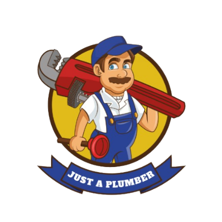
Skip
to
content