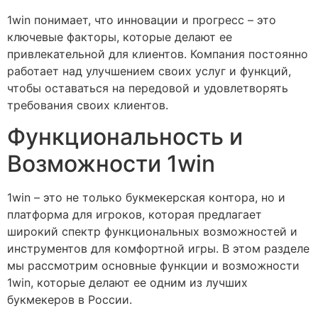
1win понимает, что инновации и прогресс – это
ключевые факторы, которые делают ее
привлекательной для клиентов. Компания постоянно
работает над улучшением своих услуг и функций,
чтобы оставаться на передовой и удовлетворять
требования своих клиентов.
Функциональность и
Возможности 1win
1win – это не только букмекерская контора, но и
платформа для игроков, которая предлагает
широкий спектр функциональных возможностей и
инструментов для комфортной игры. В этом разделе
мы рассмотрим основные функции и возможности
1win, которые делают ее одним из лучших
букмекеров в России.