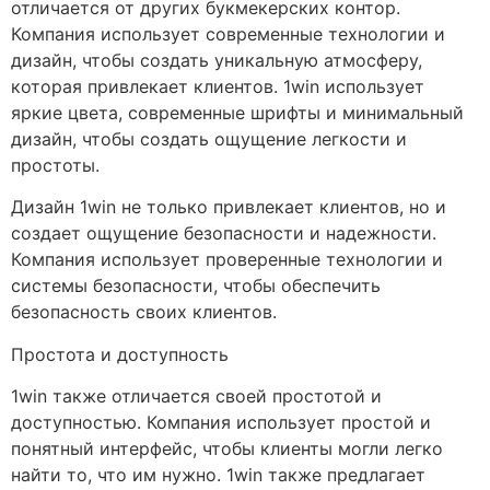
отличается от других букмекерских контор.
Компания использует современные технологии и
дизайн, чтобы создать уникальную атмосферу,
которая привлекает клиентов. 1win использует
яркие цвета, современные шрифты и минимальный
дизайн, чтобы создать ощущение легкости и
простоты.
Дизайн 1win не только привлекает клиентов, но и
создает ощущение безопасности и надежности.
Компания использует проверенные технологии и
системы безопасности, чтобы обеспечить
безопасность своих клиентов.
Простота и доступность
1win также отличается своей простотой и
доступностью. Компания использует простой и
понятный интерфейс, чтобы клиенты могли легко
найти то, что им нужно. 1win также предлагает