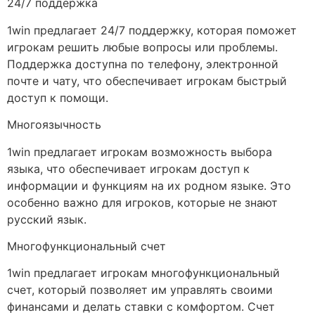
24/7 поддержка
1win предлагает 24/7 поддержку, которая поможет
игрокам решить любые вопросы или проблемы.
Поддержка доступна по телефону, электронной
почте и чату, что обеспечивает игрокам быстрый
доступ к помощи.
Многоязычность
1win предлагает игрокам возможность выбора
языка, что обеспечивает игрокам доступ к
информации и функциям на их родном языке. Это
особенно важно для игроков, которые не знают
русский язык.
Многофункциональный счет
1win предлагает игрокам многофункциональный
счет, который позволяет им управлять своими
финансами и делать ставки с комфортом. Счет