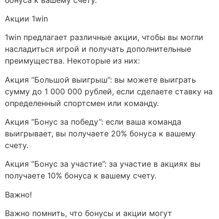
Акции 1win
1win предлагает различные акции, чтобы вы могли
насладиться игрой и получать дополнительные
преимущества. Некоторые из них:
Акция “Большой выигрыш”: вы можете выиграть
сумму до 1 000 000 рублей, если сделаете ставку на
определенный спортсмен или команду.
Акция “Бонус за победу”: если ваша команда
выигрывает, вы получаете 20% бонуса к вашему
счету.
Акция “Бонус за участие”: за участие в акциях вы
получаете 10% бонуса к вашему счету.
Важно!
Важно помнить, что бонусы и акции могут