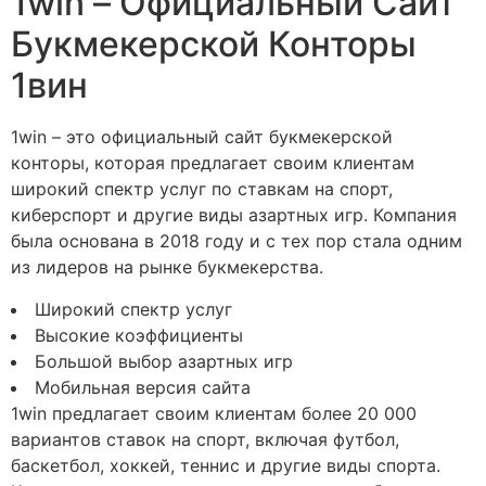
1win – Официальный Сайт
Букмекерской Конторы
1вин
1win – это официальный сайт букмекерской
конторы, которая предлагает своим клиентам
широкий спектр услуг по ставкам на спорт,
киберспорт и другие виды азартных игр. Компания
была основана в 2018 году и с тех пор стала одним
из лидеров на рынке букмекерства.
Широкий спектр услуг
Высокие коэффициенты
Большой выбор азартных игр
Мобильная версия сайта
1win предлагает своим клиентам более 20 000
вариантов ставок на спорт, включая футбол,
баскетбол, хоккей, теннис и другие виды спорта.