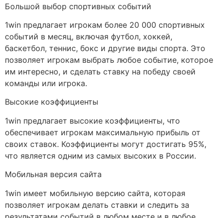
Большой выбор спортивных событий
1win предлагает игрокам более 20 000 спортивных
событий в месяц, включая футбол, хоккей,
баскетбол, теннис, бокс и другие виды спорта. Это
позволяет игрокам выбрать любое событие, которое
им интересно, и сделать ставку на победу своей
команды или игрока.
Высокие коэффициенты
1win предлагает высокие коэффициенты, что
обеспечивает игрокам максимальную прибыль от
своих ставок. Коэффициенты могут достигать 95%,
что является одним из самых высоких в России.
Мобильная версия сайта
1win имеет мобильную версию сайта, которая
позволяет игрокам делать ставки и следить за
результатами событий в любом месте и в любое